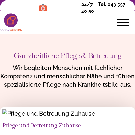
24/7 – Tel. 043 557
40 50
Ganzheitliche Pflege & Betreuung
Pflege &
Betreuung
Wir begleiten Menschen mit fachlicher
Kompetenz und menschlicher Nähe und führen
Bedarfsabklärung
spezialisierte Pflege nach Krankheitsbild aus.
Grundpflege
Behandlungspflege
Pflege bei Demenz
Haushaltsunterstützung
Pflege und Betreuung Zuhause
Pflege bei weiteren Krankheitsbildern