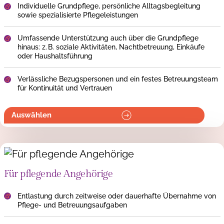
Individuelle Grundpflege, persönliche Alltagsbegleitung
24-Stunden-Betreuung
sowie spezialisierte Pflegeleistungen
Unterstützung für Pflegende Angehörige
Umfassende Unterstützung auch über die Grundpflege
Tarife & Finanzierung
hinaus: z. B. soziale Aktivitäten, Nachtbetreuung, Einkäufe
oder Haushaltsführung
Angehörigenpflege
Verlässliche Bezugspersonen und ein festes Betreuungsteam
für Kontinuität und Vertrauen
Psychiatrische Spitex
Auswählen
Über uns
Kontakt
Blog
Für pflegende Angehörige
Entlastung durch zeitweise oder dauerhafte Übernahme von
Pflege- und Betreuungsaufgaben