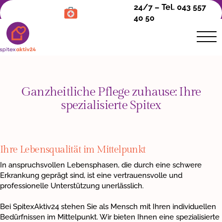
24/7 – Tel. 043 557
40 50
Ganzheitliche Pflege zuhause: Ihre
Pflege &
spezialisierte Spitex
Betreuung
Bedarfsabklärung
Grundpflege
Ihre Lebensqualität im Mittelpunkt
Behandlungspflege
In anspruchsvollen Lebensphasen, die durch eine schwere
Erkrankung geprägt sind, ist eine vertrauensvolle und
Pflege bei Demenz
professionelle Unterstützung unerlässlich.
Haushaltsunterstützung
Bei SpitexAktiv24 stehen Sie als Mensch mit Ihren individuellen
Pflege bei weiteren Krankheitsbildern
Bedürfnissen im Mittelpunkt. Wir bieten Ihnen eine spezialisierte